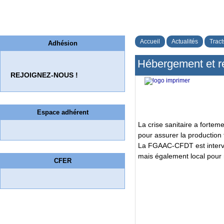
Accueil
Actualités
Tract
Adhésion
Hébergement et r
REJOIGNEZ-NOUS !
Espace adhérent
La crise sanitaire a fortem
pour assurer la production f
La FGAAC-CFDT est interve
mais également local pour 
CFER