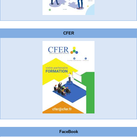
CFER
FaceBook