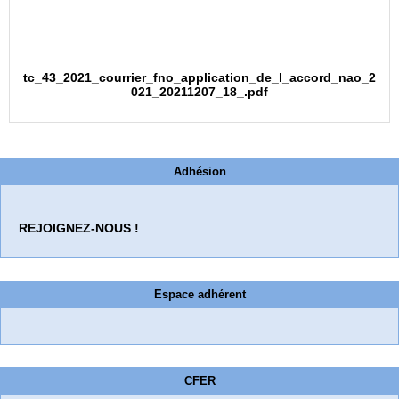
tc_43_2021_courrier_fno_application_de_l_accord_nao_2
021_20211207_18_.pdf
Adhésion
REJOIGNEZ-NOUS !
Espace adhérent
CFER