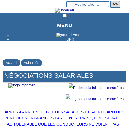
MENU
Accueil
UNR
Accueil
Actualités
NÉGOCIATIONS SALARIALES
APRÈS 4 ANNÉES DE GEL DES SALAIRES ET, AU REGARD DES
BÉNÉFICES ENGRANGÉS PAR L’ENTREPRISE, IL NE SERAIT
PAS TOLÉRABLE QUE LES CONDUCTEURS NE VOIENT PAS