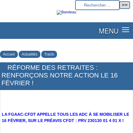
MENU
Accueil
Actualités
Tracts
RÉFORME DES RETRAITES :
RENFORÇONS NOTRE ACTION LE 16
FÉVRIER !
LA FGAAC-CFDT APPELLE TOUS LES ADC À SE MOBILISER LE
16 FÉVRIER, SUR LE PRÉAVIS CFDT : PRV 230130 01 4 01 X !