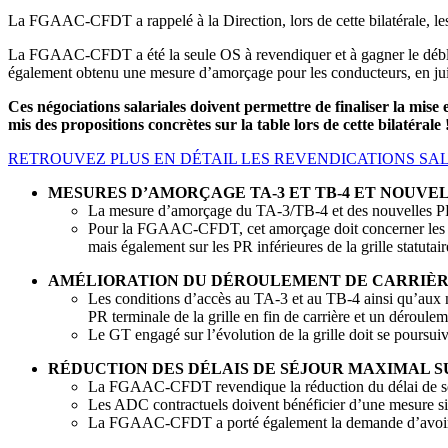
La FGAAC-CFDT a rappelé à la Direction, lors de cette bilatérale, les 
La FGAAC-CFDT a été la seule OS à revendiquer et à gagner le débl
également obtenu une mesure d’amorçage pour les conducteurs, en jui
Ces négociations salariales doivent permettre de finaliser la m
mis des propositions concrètes sur la table lors de cette bilatérale 
RETROUVEZ PLUS EN DÉTAIL LES REVENDICATIONS SA
MESURES D’AMORÇAGE TA-3 ET TB-4 ET NOUVEL
La mesure d’amorçage du TA-3/TB-4 et des nouvelles PR d
Pour la FGAAC-CFDT, cet amorçage doit concerner les 3 
mais également sur les PR inférieures de la grille statuta
AMÉLIORATION DU DÉROULEMENT DE CARRIÈR
Les conditions d’accès au TA-3 et au TB-4 ainsi qu’aux n
PR terminale de la grille en fin de carrière et un dérouleme
Le GT engagé sur l’évolution de la grille doit se poursuiv
RÉDUCTION DES DÉLAIS DE SÉJOUR MAXIMAL SUR
La FGAAC-CFDT revendique la réduction du délai de séjou
Les ADC contractuels doivent bénéficier d’une mesure simi
La FGAAC-CFDT a porté également la demande d’avoir plus