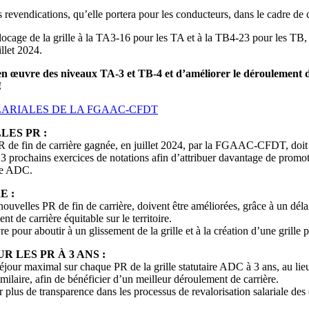
revendications, qu’elle portera pour les conducteurs, dans le cadre de c
ocage de la grille à la TA3-16 pour les TA et à la TB4-23 pour les T
llet 2024.
ise en œuvre des niveaux TA-3 et TB-4 et d’améliorer le déroulem
!
LARIALES DE LA FGAAC-CFDT
LES PR :
e fin de carrière gagnée, en juillet 2024, par la FGAAC-CFDT, doit êt
prochains exercices de notations afin d’attribuer davantage de promot
ire ADC.
E :
ouvelles PR de fin de carrière, doivent être améliorées, grâce à un dél
nt de carrière équitable sur le territoire.
re pour aboutir à un glissement de la grille et à la création d’une grille
 LES PR À 3 ANS :
r maximal sur chaque PR de la grille statutaire ADC à 3 ans, au lieu d
laire, afin de bénéficier d’un meilleur déroulement de carrière.
 de transparence dans les processus de revalorisation salariale des 