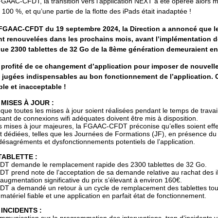
FGAAC-CFDT, la transition vers l’application NEXT a été opérée alors m
 100 %, et qu’une partie de la flotte des iPads était inadaptée !
 FGAAC-CFDT du 19 septembre 2024, la Direction a annoncé que le
nt renouvelées dans les prochains mois, avant l’implémentation de
ue 2300 tablettes de 32 Go de la 8ème génération demeuraient enc
 profité de ce changement d’application pour imposer de nouvelle
s jugées indispensables au bon fonctionnement de l’application.
ble et inacceptable !
MISES À JOUR :
if que toutes les mises à jour soient réalisées pendant le temps de trava
ant de connexions wifi adéquates doivent être mis à disposition.
 mises à jour majeures, la FGAAC-CFDT préconise qu’elles soient effe
 dédiées, telles que les Journées de Formations (JF), en présence du r
ésagréments et dysfonctionnements potentiels de l’application.
ABLETTE :
T demande le remplacement rapide des 2300 tablettes de 32 Go.
 prend note de l’acceptation de sa demande relative au rachat des iP
’augmentation significative du prix s’élevant à environ 160€.
 a demandé un retour à un cycle de remplacement des tablettes tous l
 matériel fiable et une application en parfait état de fonctionnement.
INCIDENTS :