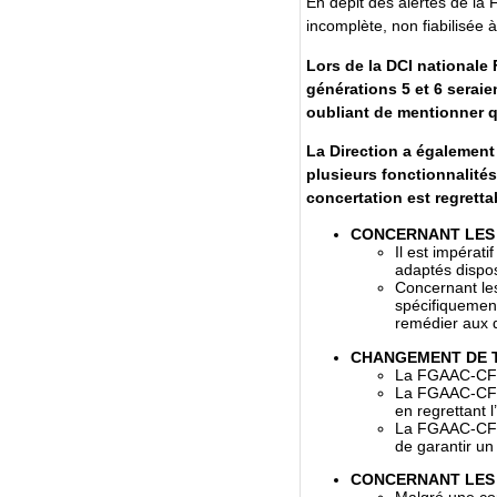
En dépit des alertes de la 
incomplète, non fiabilisée à
Lors de la DCI nationale
générations 5 et 6 seraie
oubliant de mentionner q
La Direction a également
plusieurs fonctionnalité
concertation est regretta
CONCERNANT LES 
Il est impérat
adaptés dispos
Concernant les
spécifiquement
remédier aux d
CHANGEMENT DE T
La FGAAC-CFD
La FGAAC-CFDT
en regrettant l
La FGAAC-CFDT
de garantir un
CONCERNANT LES 