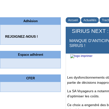
Accueil
Actualités
Tract
Adhésion
SIRIUS NEXT 
REJOIGNEZ-NOUS !
MANQUE D’ANTICIPA
SIRIUS !
Espace adhérent
Les dysfonctionnements obse
CFER
partie de décisions inapprop
La SA Voyageurs a notamme
d’optimiser les coûts.
Ce choix a engendré des bug