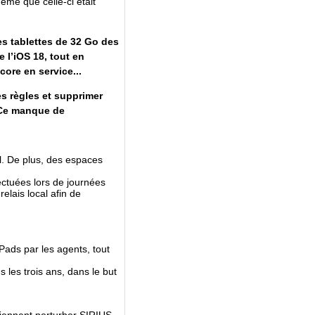
ême que celle-ci était
s tablettes de 32 Go des
 l’iOS 18, tout en
ore en service...
s règles et supprimer
 Ce manque de
il. De plus, des espaces
ctuées lors de journées
elais local afin de
ads par les agents, tout
es trois ans, dans le but