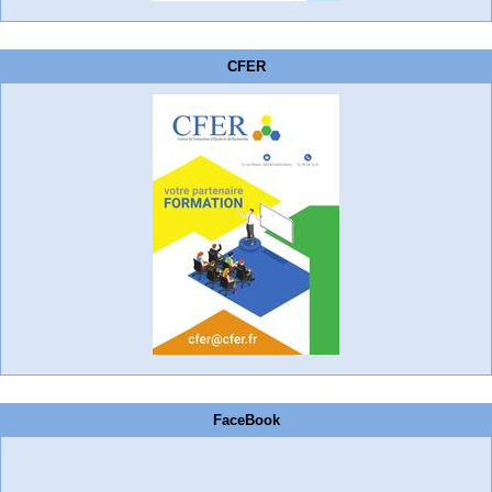
CFER
FaceBook