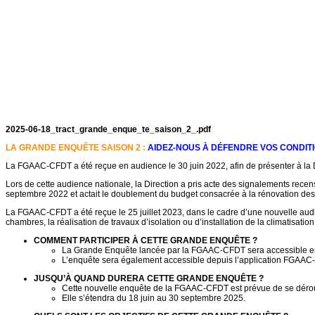
2025-06-18_tract_grande_enque_te_saison_2_.pdf
LA GRANDE ENQUÊTE SAISON 2 :
AIDEZ-NOUS À DÉFENDRE VOS CONDITIO
La FGAAC-CFDT a été reçue en audience le 30 juin 2022, afin de présenter à la D
Lors de cette audience nationale, la Direction a pris acte des signalements rec
septembre 2022 et actait le doublement du budget consacrée à la rénovation des fo
La FGAAC-CFDT a été reçue le 25 juillet 2023, dans le cadre d’une nouvelle audi
chambres, la réalisation de travaux d’isolation ou d’installation de la climatisat
COMMENT PARTICIPER À CETTE GRANDE ENQUÊTE ?
La Grande Enquête lancée par la FGAAC-CFDT sera accessible en
L’enquête sera également accessible depuis l’application FGAAC
JUSQU’À QUAND DURERA CETTE GRANDE ENQUÊTE ?
Cette nouvelle enquête de la FGAAC-CFDT est prévue de se dérouler
Elle s’étendra du 18 juin au 30 septembre 2025.