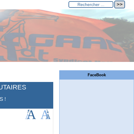
FaceBook
UTAIRES
S !