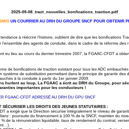
2025-09-08_tract_nouvelles_bonfications_traction.pdf
SMIS
UN COURRIER AU DRH DU GROUPE SNCF POUR OBTENIR P
endance à réécrire l’histoire, oublient de dire que les bonifications Tr
 l’ensemble des agents de conduite, dans le cadre de la réforme des 
 ont eu lieu au cours du dernier trimestre 2007, la FGAAC-CFDT a obt
ème de bonifications de traction existant pour tous les ADC embauchés 
n système de substitution permettant dans le principe de garantir des d
uchés à la conduite à partir du 1er janvier 2009.
ns hurlent au loup, La FGAAC a écrit au DRH du Groupe, pour sécu
garanties importantes pour les conducteurs !
R FGAAC-CFDT ADRESSÉ AU DRH DU GPU SNCF
T SÉCURISER LES DROITS DES JEUNES STATUTAIRES :
a exigé que la Direction sécurise intégralement le niveau de garantie
llianz : poursuite du financement à 100 % de la SNCF, maintien du niv
 % de la rémunération liquidable, taux de rendement du contrat, verse
ent…).