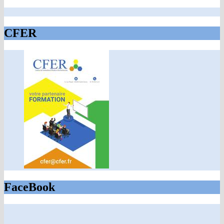
CFER
FaceBook