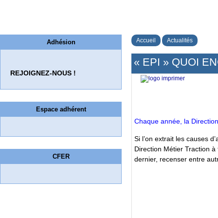
Accueil
Actualités
Adhésion
« EPI » QUOI E
REJOIGNEZ-NOUS !
Espace adhérent
Chaque année, la Direction 
Si l’on extrait les causes d
Direction Métier Traction à
CFER
dernier, recenser entre autr