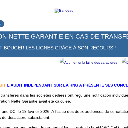
s
N NETTE GARANTIE EN CAS DE TRANSF
IT BOUGER LES LIGNES GRÂCE À SON RECOURS !
UIT
L’AUDIT INDÉPENDANT SUR LA RNG A PRÉSENTÉ SES CONCL
transférés dans les sociétés dédiées ont reçu une notification individuel
tion Nette Garantie avait été calculée.
 DCI le 19 février 2026. A l’issue des deux audiences de conciliation
s de désaccord subsistaient.
’engager une action de groupe et les avocats de la FGAAC-CFDT ont