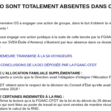
 FO SONT TOTALEMENT ABSENTES DANS 
mière OS à engager une action de groupe, dans le but d’obtenir la ré
ents !
aussi engagé une action juridique à la suite de celle lancée par la FG
 sur SVEA Étoile d’Amiens) s’illustrent par leur absence dans ce dossi
!
 DEMEURE TRANSMISE À LA SA VOYAGEURS
 CONCLUSIONS DE LA DCI DÉPOSÉE PAR LA FGAAC-CFDT
E L’ALLOCATION FAMILIALE SUPPLÉMENTAIRE :
perts a conclu que le Direction avait l’obligation d’intégrer l’Allocatio
obtient ainsi le respect de la décision du Conseil d’État qu’elle avai
embre 2018 !
 CERTAINES INDEMNITÉS À LA RNG :
firme la lecture qu’a la FGAAC-CFDT de la loi et du décret du 26 déc
 qui sont liées au poste de travail et qui sont versées de manière récur
 dans le calcul de la RNG.