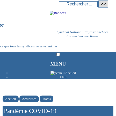
DT
Syndicat National Professionnel des
Conducteurs de Trains
ce que tous les syndicats ne se valent pas
MENU
Accueil
UNR
Accueil
Actualités
Tracts
Pandémie COVID-19