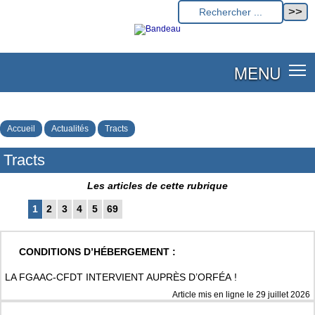
MENU
Accueil
Actualités
Tracts
Tracts
Les articles de cette rubrique
1
2
3
4
5
69
CONDITIONS D’HÉBERGEMENT :
LA FGAAC-CFDT INTERVIENT AUPRÈS D’ORFÉA !
Article mis en ligne le
29 juillet 2026