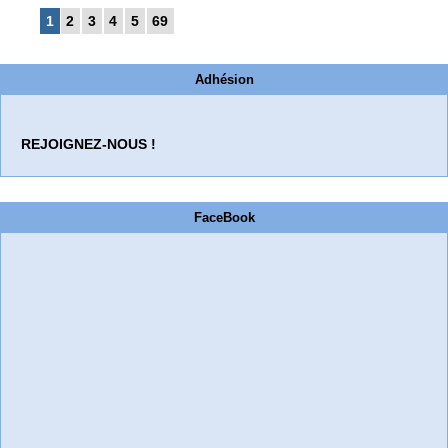
1
2
3
4
5
69
Adhésion
REJOIGNEZ-NOUS !
FaceBook