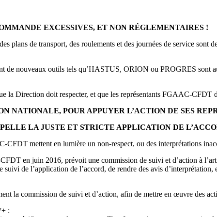
OMMANDE EXCESSIVES, ET NON RÉGLEMENTAIRES !
 des plans de transport, des roulements et des journées de service sont 
nt de nouveaux outils tels qu’HASTUS, ORION ou PROGRES sont autant 
ue la Direction doit respecter, et que les représentants FGAAC-CFDT dé
ON NATIONALE, POUR APPUYER L’ACTION DE SES REP
PELLE LA JUSTE ET STRICTE APPLICATION DE L’ACCO
-CFDT mettent en lumière un non-respect, ou des interprétations inacce
T en juin 2016, prévoit une commission de suivi et d’action à l’artic
le suivi de l’application de l’accord, de rendre des avis d’interprétation
 la commission de suivi et d’action, afin de mettre en œuvre des action
+ :