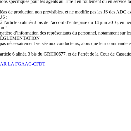
ns spécifiques pour les agents au Titre I en roulement ou en service fa
éas de production non prévisibles, et ne modifie pas les JS des ADC av
S :
 l’article 6 alinéa 3 bis de l’accord d’entreprise du 14 juin 2016, en li
on !
matière d’information des représentants du personnel, notamment sur les
 RÉGLEMENTATION
nécessairement versée aux conducteurs, alors que leur commande est mo
rticle 6 alinéa 3 bis du GRH00677, et de l’arrêt de la Cour de Cassat
PAR LA FGAAC-CFDT