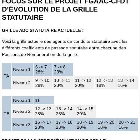
FOCUS SUR LE PROJET FGAAC-CFDT
D’ÉVOLUTION DE LA GRILLE
STATUTAIRE
GRILLE ADC STATUTAIRE ACTUELLE :
Voici la grille actuelle des agents de conduite statutaire avec les
différents coefficients de passage statutaire entre chacune des
Positions de Rémunération de la grille.
6 -> 7
7 -> 8
Niveau 1
28%
23%
TA
9 -> 10
10 -> 11
11 -> 12
12 -> 13
13 -> 14
Niveau 2
28%
23%
20%
18%
16%
Niveau 1
11
12 -> 13
13 -> 14
14 -> 15
Niveau 2
TB
28%
23%
20%
16 -> 17
17 -> 18
18 -> 19
19 -> 20
20 -> 21
Niveau 3
28%
23%
20%
18%
16%