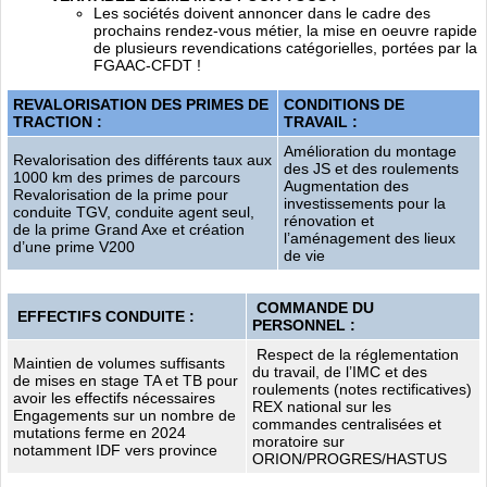
Les sociétés doivent annoncer dans le cadre des
prochains rendez-vous métier, la mise en oeuvre rapide
de plusieurs revendications catégorielles, portées par la
FGAAC-CFDT !
REVALORISATION DES PRIMES DE
CONDITIONS DE
TRACTION :
TRAVAIL :
Amélioration du montage
Revalorisation des différents taux aux
des JS et des roulements
1000 km des primes de parcours
Augmentation des
Revalorisation de la prime pour
investissements pour la
conduite TGV, conduite agent seul,
rénovation et
de la prime Grand Axe et création
l’aménagement des lieux
d’une prime V200
de vie
COMMANDE DU
EFFECTIFS CONDUITE :
PERSONNEL :
Respect de la réglementation
Maintien de volumes suffisants
du travail, de l’IMC et des
de mises en stage TA et TB pour
roulements (notes rectificatives)
avoir les effectifs nécessaires
REX national sur les
Engagements sur un nombre de
commandes centralisées et
mutations ferme en 2024
moratoire sur
notamment IDF vers province
ORION/PROGRES/HASTUS