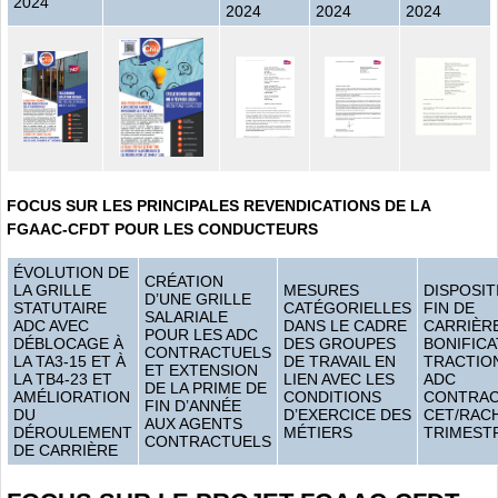
2024
2024
2024
2024
FOCUS SUR LES PRINCIPALES REVENDICATIONS DE LA
FGAAC-CFDT POUR LES CONDUCTEURS
ÉVOLUTION DE
CRÉATION
LA GRILLE
MESURES
DISPOSIT
D’UNE GRILLE
STATUTAIRE
CATÉGORIELLES
FIN DE
SALARIALE
ADC AVEC
DANS LE CADRE
CARRIÈRE
POUR LES ADC
DÉBLOCAGE À
DES GROUPES
BONIFICA
CONTRACTUELS
LA TA3-15 ET À
DE TRAVAIL EN
TRACTIO
ET EXTENSION
LA TB4-23 ET
LIEN AVEC LES
ADC
DE LA PRIME DE
AMÉLIORATION
CONDITIONS
CONTRAC
FIN D’ANNÉE
DU
D’EXERCICE DES
CET/RAC
AUX AGENTS
DÉROULEMENT
MÉTIERS
TRIMEST
CONTRACTUELS
DE CARRIÈRE