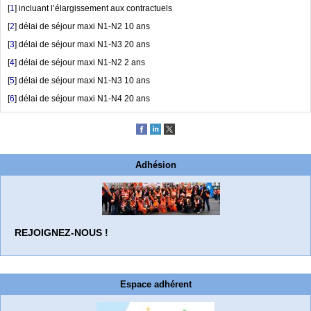
[
1
]
incluant l’élargissement aux contractuels
[
2
]
délai de séjour maxi N1-N2 10 ans
[
3
]
délai de séjour maxi N1-N3 20 ans
[
4
]
délai de séjour maxi N1-N2 2 ans
[
5
]
délai de séjour maxi N1-N3 10 ans
[
6
]
délai de séjour maxi N1-N4 20 ans
Adhésion
REJOIGNEZ-NOUS !
Espace adhérent