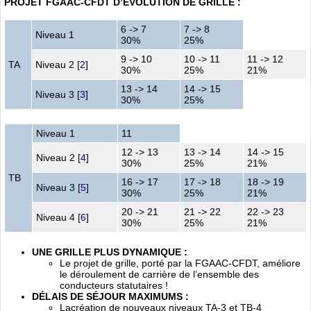
PROJET FGAAC-CFDT D’ÉVOLUTION DE GRILLE :
6 -> 7
7 -> 8
Niveau 1
30%
25%
9 -> 10
10 -> 11
11 -> 12
TA
Niveau 2
[
2
]
30%
25%
21%
13 -> 14
14 -> 15
Niveau 3
[
3
]
30%
25%
Niveau 1
11
12 -> 13
13 -> 14
14 -> 15
Niveau 2
[
4
]
30%
25%
21%
TB
16 -> 17
17 -> 18
18 -> 19
Niveau 3
[
5
]
30%
25%
21%
20 -> 21
21 -> 22
22 -> 23
Niveau 4
[
6
]
30%
25%
21%
UNE GRILLE PLUS DYNAMIQUE :
Le projet de grille, porté par la FGAAC-CFDT, améliore
le déroulement de carrière de l’ensemble des
conducteurs statutaires !
DÉLAIS DE SÉJOUR MAXIMUMS :
Lacréation de nouveaux niveaux TA-3 et TB-4